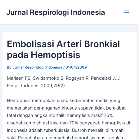
Skip
Jurnal Respirologi Indonesia
to
Main
content
Men
Embolisasi Arteri Bronkial
pada Hemoptisis
By
Jurnal Respirologi Indonesia
/
01/04/2009
Marleen FS, Swidarmoko B, Rogayah R, Pandelaki J. J
Respir Indones. 2009;29(2).
Hemoptisis merupakan suatu kedaruratan medis yang
memerlukan penanganan khusus supaya tidak berakibat
fatal dengan angka mortaliti hemoptisis masif 75%
disebabkan oleh asfiksia dan 70% penyebab hemoptisis di
Indonesia adalah tuberkulosis. Busroh meneliti di rumah
sakit Persahabatan, penyebab hemoptisis masif adalah